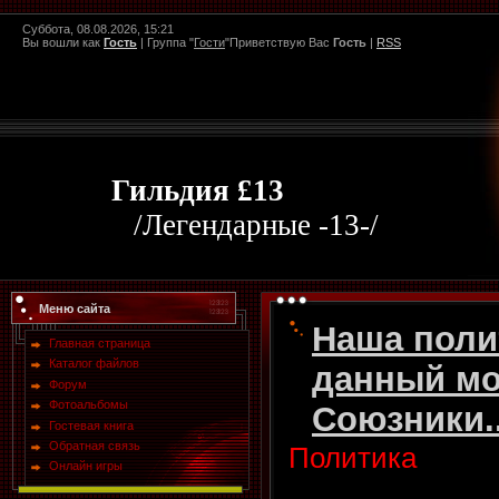
Суббота, 08.08.2026, 15:21
Вы вошли как
Гость
|
Группа
"
Гости
"
Приветствую Вас
Гость
|
RSS
Гильдия £13
/Легендарные -13-/
Меню сайта
Наша полит
Главная страница
Каталог файлов
данный мо
Форум
Фотоальбомы
Союзники..
Гостевая книга
Обратная связь
Политика
Онлайн игры