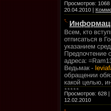
Просмотров:
1068
20.04.2010
|
Комме
Информаци
Всем, кто всту
отписаться в Го
указанием сред
Предпочтение о
адреса: =Ram1
Ведьмак -
levia
обращении обяз
какой целью, ин
Просмотров:
628
12.02.2010