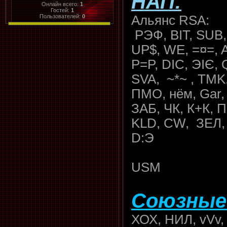
НАП:
Онлайн всего:
1
Гостей:
1
Пользователей:
0
Альянс RSA:
РЭФ, BIT, SUB,
UP$, WE, =¤=, 
P=P, DIC, ЭIЄ,
SVA, ~*~ , TM
ПМO, нём, Gar,
ЗАБ, ЧК, К+К, 
KLD, CW, ЗЕЛ,
D:Э
USM
Союзные
ХОХ, НИЛ, vVv,