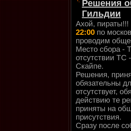
Решения о
Гильдии
Ахой, пираты!!!
22:00
по моско
проводим общее
Место сбора - Т
отсутствии ТС 
Скайпе.
Решения, прин
обязательны для
отсутствует, об
действию те р
приняты на общ
присутствия.
Сразу после со