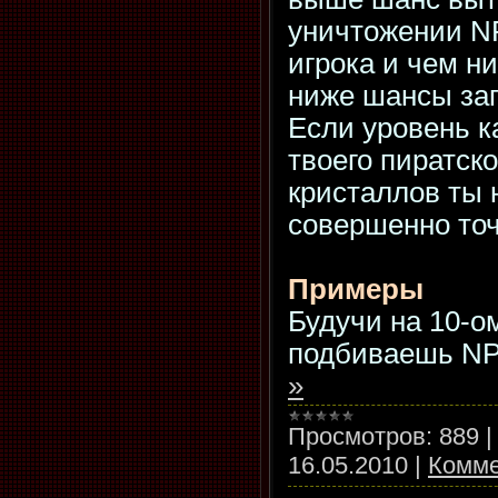
уничтожении N
игрока и чем н
ниже шансы зап
Если уровень к
твоего пиратско
кристаллов ты 
совершенно точ
Примеры
Будучи на 10-о
подбиваешь N
»
Просмотров:
889
16.05.2010
|
Комме