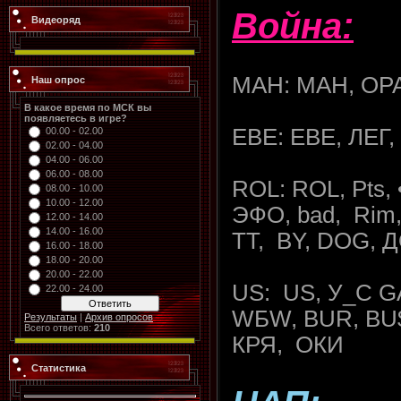
Война:
Видеоряд
МАН: МАН, ОР
Наш опрос
В какое время по МСК вы
появляетесь в игре?
ЕВЕ: ЕВЕ, ЛЕГ,
00.00 - 02.00
02.00 - 04.00
04.00 - 06.00
06.00 - 08.00
ROL: ROL, Pts,
08.00 - 10.00
10.00 - 12.00
ЭФО, bad, Rim,
12.00 - 14.00
14.00 - 16.00
TT, BY, DOG, 
16.00 - 18.00
18.00 - 20.00
20.00 - 22.00
US: US, У_С G
22.00 - 24.00
WБW, BUR, BU$
Результаты
|
Архив опросов
Всего ответов:
210
КРЯ, ОКИ
Статистика