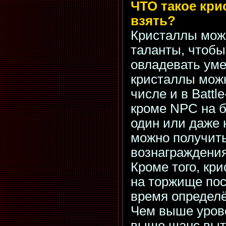
ЧТО такое кри
взять?
Кристаллы мож
таланты, чтоб
овладевать уме
кристаллы можн
числе и в Battl
кроме NPC на б
один или даже 
можно получить
вознаграждения
Кроме того, кр
на торжище пос
время определ
Чем выше уров
выше шанс выт