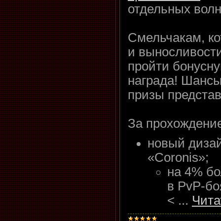
отдельных волн
Смельчакам, ко
и выносливости
пройти бонусну
награда! Шанс
призы предста
За прохождение
новый дизай
«Coronis»;
на 4% бо
в PvP-бо
<
...
Чита