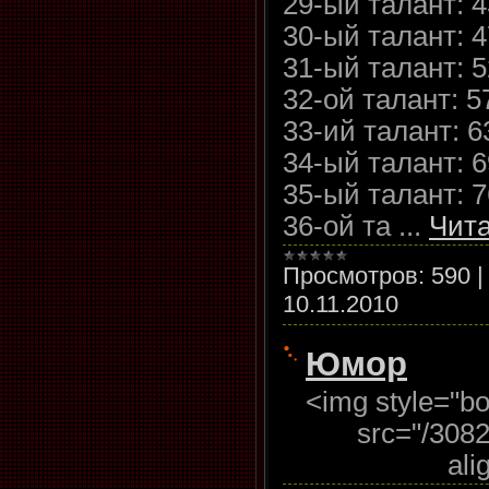
29-ый талант: 
30-ый талант: 
31-ый талант: 
32-ой талант: 
33-ий талант: 
34-ый талант: 
35-ый талант: 
36-ой та
...
Чита
Просмотров:
590
10.11.2010
Юмор
<img style="bo
src="/308
ali