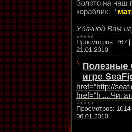
Золото на наш 
кораблик - "
мат
Удачной Вам иг
Просмотров:
767
21.01.2010
Полезные 
игре SeaFig
href="http://sea
href="h
...
Читат
Просмотров:
1014
06.01.2010